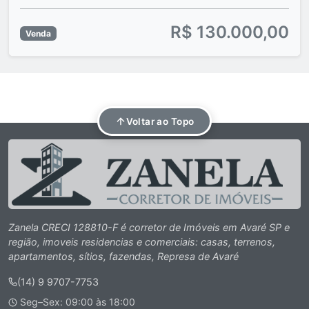
R$ 130.000,00
Venda
Voltar ao Topo
Zanela CRECI 128810-F é corretor de Imóveis em Avaré SP e
região, imoveis residencias e comerciais: casas, terrenos,
apartamentos, sítios, fazendas, Represa de Avaré
(14) 9 9707-7753
Seg–Sex: 09:00 às 18:00