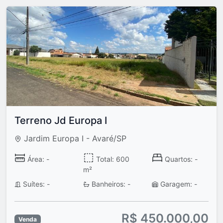
Terreno Jd Europa I
Jardim Europa I - Avaré/SP
Área: -
Total: 600
Quartos: -
m²
Suítes: -
Banheiros: -
Garagem: -
R$ 450.000,00
Venda