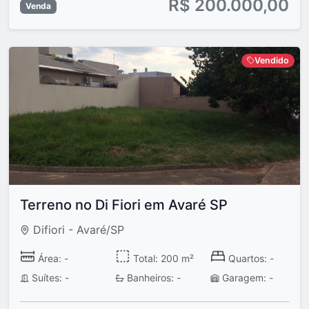
R$ 200.000,00
Venda
Vendido
Terreno no Di Fiori em Avaré SP
Difiori - Avaré/SP
Área: -
Total: 200 m²
Quartos: -
Suítes: -
Banheiros: -
Garagem: -