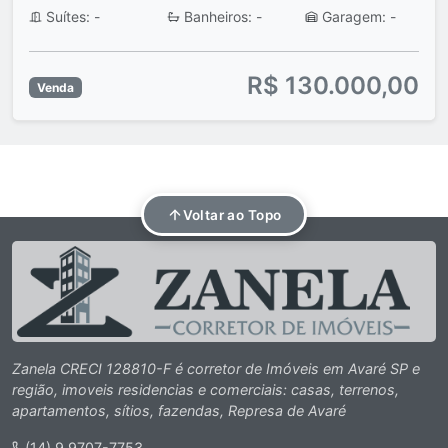
Suítes: -
Banheiros: -
Garagem: -
R$ 130.000,00
Venda
Voltar ao Topo
Zanela CRECI 128810-F é corretor de Imóveis em Avaré SP e
região, imoveis residencias e comerciais: casas, terrenos,
apartamentos, sítios, fazendas, Represa de Avaré
(14) 9 9707-7753