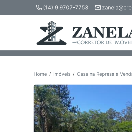
(14) 9 9707-7753
zanela@crec
Home
Imóveis
Casa na Represa à Venda