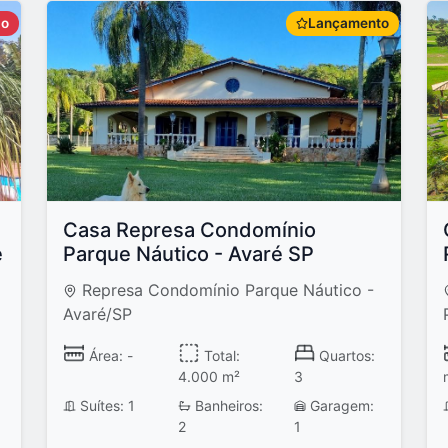
do
Lançamento
Casa Represa Condomínio
é
Parque Náutico - Avaré SP
Represa Condomínio Parque Náutico -
Avaré/SP
Área: -
Total:
Quartos:
4.000 m²
3
Suítes: 1
Banheiros:
Garagem:
2
1