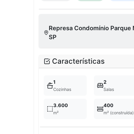
Represa Condomínio Parque N
SP
Características
1
2
Cozinhas
Salas
3.600
400
m²
m² (construída)