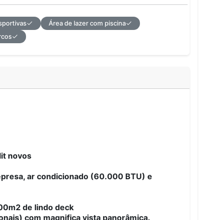
sportivas
Área de lazer com piscina
rcos
lit novos
epresa, ar condicionado (60.000 BTU) e
100m2 de lindo deck
onais) com magnifica vista panorâmica.