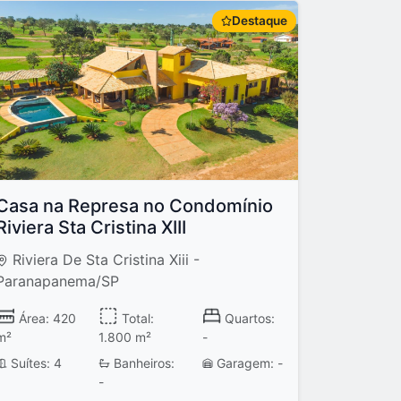
Destaque
Casa na Represa no Condomínio
Riviera Sta Cristina XIII
Riviera De Sta Cristina Xiii -
Paranapanema/SP
Área: 420
Total:
Quartos:
m²
1.800 m²
-
Suítes: 4
Banheiros:
Garagem: -
-