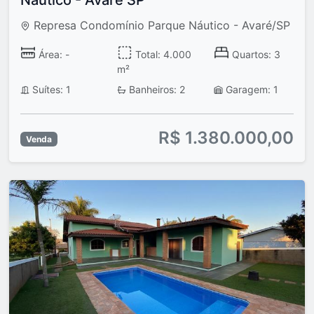
Náutico - Avaré SP
Represa Condomínio Parque Náutico - Avaré/SP
Área: -
Total: 4.000
Quartos: 3
m²
Suítes: 1
Banheiros: 2
Garagem: 1
R$ 1.380.000,00
Venda