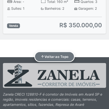
Área: -
Total: 160 m²
Quartos: 3
Suítes: 1
Banheiros: 2
Garagem: 2
R$ 350.000,00
Venda
Voltar ao Topo
Zanela CRECI 128810-F é corretor de Imóveis em Avaré SP e
região, imoveis residencias e comerciais: casas, terrenos,
apartamentos, sítios, fazendas, Represa de Avaré