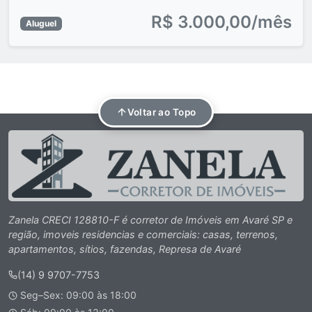
R$ 3.000,00/mês
Aluguel
Voltar ao Topo
Zanela CRECI 128810-F é corretor de Imóveis em Avaré SP e
região, imoveis residencias e comerciais: casas, terrenos,
apartamentos, sítios, fazendas, Represa de Avaré
(14) 9 9707-7753
Seg–Sex: 09:00 às 18:00