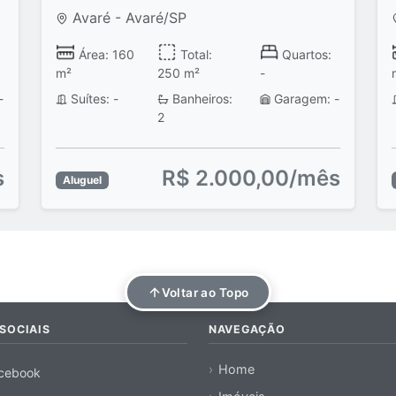
Avaré - Avaré/SP
Área: 160
Total:
Quartos:
m²
250 m²
-
-
Suítes: -
Banheiros:
Garagem: -
2
s
R$ 2.000,00/mês
Aluguel
Voltar ao Topo
SOCIAIS
NAVEGAÇÃO
Home
cebook