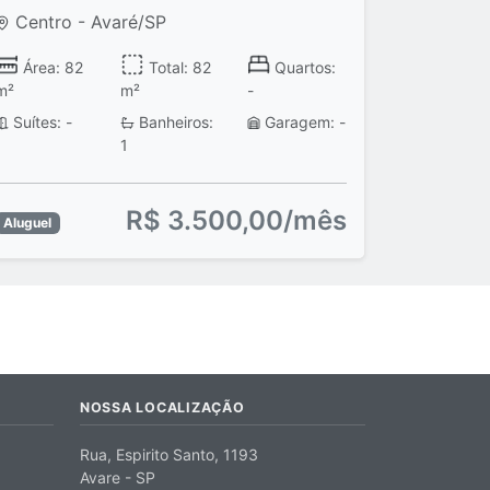
Centro - Avaré/SP
Área: 82
Total: 82
Quartos:
m²
m²
-
Suítes: -
Banheiros:
Garagem: -
1
R$ 3.500,00/mês
Aluguel
NOSSA LOCALIZAÇÃO
Rua, Espirito Santo, 1193
Avare - SP