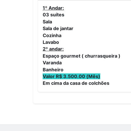
1º Andar:
03 suítes
Sala
Sala de jantar
Cozinha
Lavabo
2º andar:
Espaço gourmet ( churrasqueira )
Varanda
Banheiro
Valor R$ 3.500.00 (Mês)
Em cima da casa de colchões