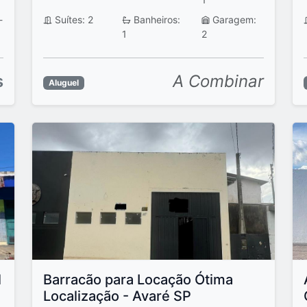
-
Suítes: 2
Banheiros:
Garagem:
1
2
s
A Combinar
Aluguel
l
Barracão para Locação Ótima
Localização - Avaré SP