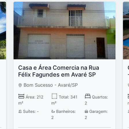
Casa e Área Comercia na Rua
Félix Fagundes em Avaré SP
Bom Sucesso - Avaré/SP
Área: 212
Total: 341
Quartos:
m²
m²
2
Suítes: -
Banheiros:
Garagem:
2
2