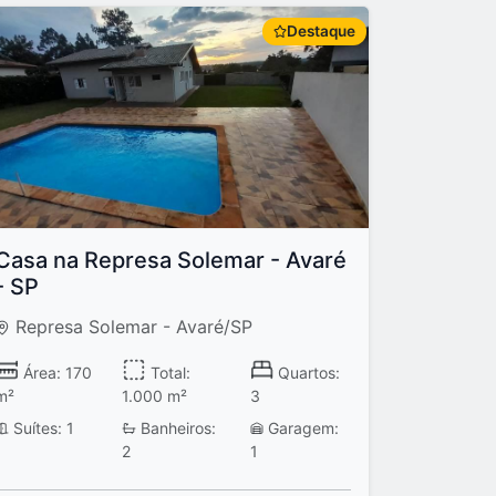
Destaque
Casa na Represa Solemar - Avaré
- SP
Represa Solemar - Avaré/SP
Área: 170
Total:
Quartos:
m²
1.000 m²
3
Suítes: 1
Banheiros:
Garagem:
2
1