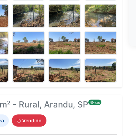
m² - Rural, Arandu, SP
948
ra
Vendido