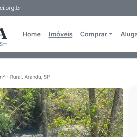
i.org.br
Home
Imóveis
Comprar
Alug
² - Rural, Arandu, SP