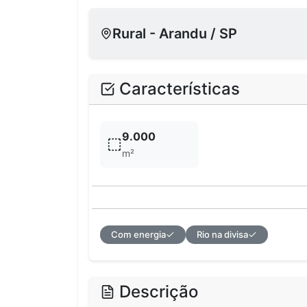
Rural - Arandu / SP
Características
9.000
m²
Com energia
Rio na divisa
Descrição