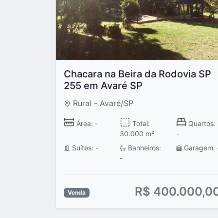
Chacara na Beira da Rodovia SP
255 em Avaré SP
Rural - Avaré/SP
Área: -
Total:
Quartos:
30.000 m²
-
Suítes: -
Banheiros:
Garagem: 
-
R$ 400.000,0
Venda