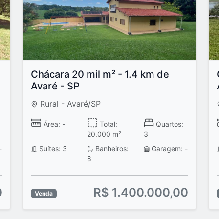
Chácara 20 mil m² - 1.4 km de
Avaré - SP
Rural - Avaré/SP
Área: -
Total:
Quartos:
20.000 m²
3
-
Suítes: 3
Banheiros:
Garagem: -
8
0
R$ 1.400.000,00
Venda