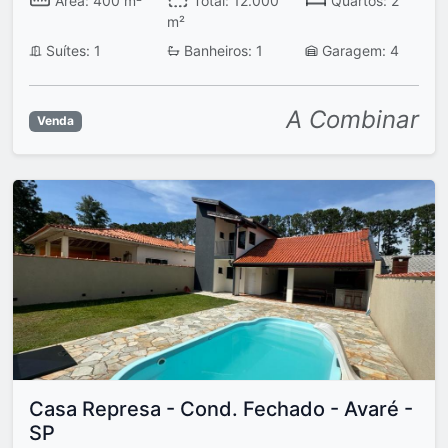
Área: 400 m²
Total: 12.000
Quartos: 2
m²
Suítes: 1
Banheiros: 1
Garagem: 4
A Combinar
Venda
Casa Represa - Cond. Fechado - Avaré -
SP