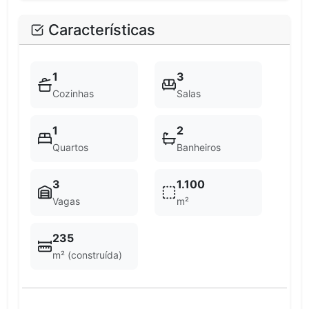
Características
1
3
Cozinhas
Salas
1
2
Quartos
Banheiros
3
1.100
Vagas
m²
235
m² (construída)