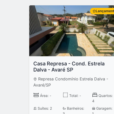
Lançamen
Casa Represa - Cond. Estrela
Dalva - Avaré SP
Represa Condomínio Estrela Dalva -
Avaré/SP
Área: -
Total: -
Quartos:
4
Suítes: 2
Banheiros:
Garagem:
3
1