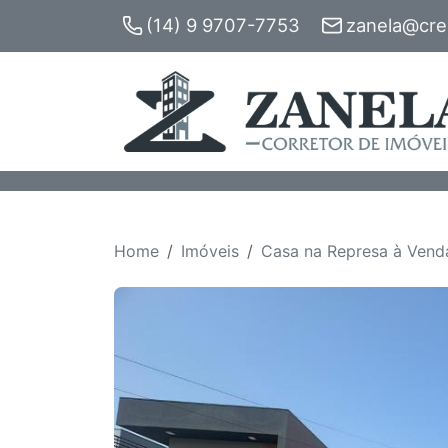
(14) 9 9707-7753
zanela@crec
Home
Imóveis
Casa na Represa à Venda