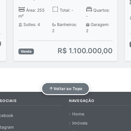
Área: 255
Total: -
Quartos:
m²
-
Suítes: 4
Banheiros:
Garagem:
2
2
0
R$ 1.100.000,00
Venda
Voltar ao Topo
SOCIAIS
NAVEGAÇÃO
Home
cebook
Imóveis
stagram