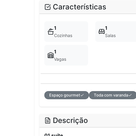
Características
1
1
Cozinhas
Salas
1
Vagas
Espaço gourmet
Toda com varanda
Descrição
01 suíte