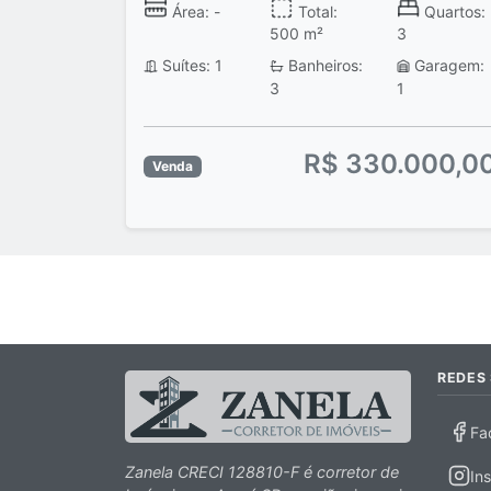
Área: -
Total:
Quartos:
500 m²
3
Suítes: 1
Banheiros:
Garagem:
3
1
R$ 330.000,0
Venda
REDES 
Fa
Zanela CRECI 128810-F é corretor de
In