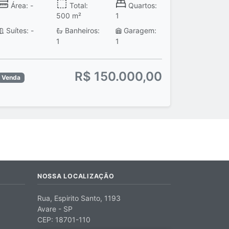
Área: -
Total:
Quartos:
500 m²
1
Suítes: -
Banheiros:
Garagem:
1
1
R$ 150.000,00
Venda
NOSSA LOCALIZAÇÃO
Rua, Espirito Santo, 1193
Avare - SP
CEP: 18701-110