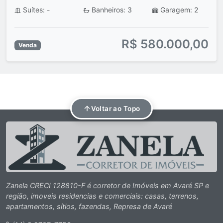
Suítes: -
Banheiros: 3
Garagem: 2
R$ 580.000,00
Venda
Voltar ao Topo
Zanela CRECI 128810-F é corretor de Imóveis em Avaré SP e
região, imoveis residencias e comerciais: casas, terrenos,
apartamentos, sítios, fazendas, Represa de Avaré