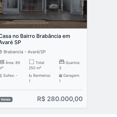
Casa no Bairro Brabância em
Avaré SP
Brabancia - Avaré/SP
Área: 89
Total:
Quartos:
m²
250 m²
3
Suítes: -
Banheiros:
Garagem:
1
1
R$ 280.000,00
Venda