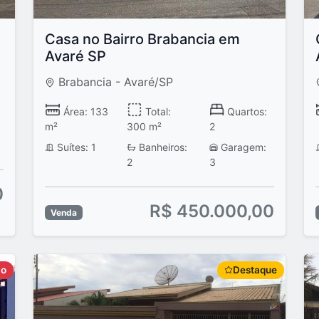
Casa no Bairro Brabancia em
Avaré SP
Brabancia - Avaré/SP
Área: 133
Total:
Quartos:
m²
300 m²
2
Suítes: 1
Banheiros:
Garagem:
2
3
0
R$ 450.000,00
Venda
do
Destaque