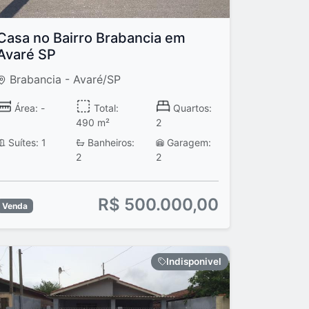
Casa no Bairro Brabancia em
Avaré SP
Brabancia - Avaré/SP
Área: -
Total:
Quartos:
490 m²
2
Suítes: 1
Banheiros:
Garagem:
2
2
R$ 500.000,00
Venda
Indisponivel