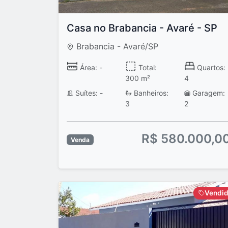
Casa no Brabancia - Avaré - SP
Brabancia - Avaré/SP
Área: -
Total:
Quartos:
300 m²
4
Suítes: -
Banheiros:
Garagem:
3
2
R$ 580.000,0
Venda
Vendi