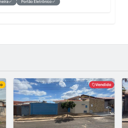
meira
Portão Eletrônico
to
Vendido