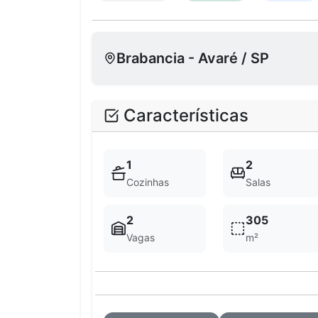
Brabancia - Avaré / SP
Características
1
2
Cozinhas
Salas
2
305
Vagas
m²