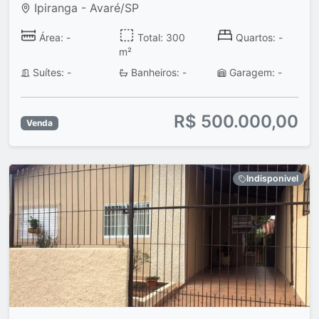
Ipiranga - Avaré/SP
Área: -
Total: 300
Quartos: -
m²
Suítes: -
Banheiros: -
Garagem: -
R$ 500.000,00
Venda
Indisponivel